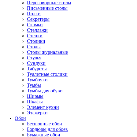
Переговорные столы
Письменные столы
Полки
Секретеры
Скамьи
Стеллажи
Стенки
Столики
Столы
Столы журнальные
Стулья
Сундуки
Табуреты
Туалетные столики
Тумбочки
Тумбы
Тумбы для обуви
Ширмы
Шкафы
Элемент кухни
Этажерки
Обои
Бесшовные обои
Бордюры для обоев
Бумажные обои