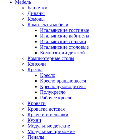
Мебель
Банкетки
Диваны
Комоды
Комплекты мебели
Итальянские гостиные
Итальянские кабинеты
Итальянские спальни
Итальянские столовые
Композиции детской
Компьютерные столы
Консоли
Кресла
Кресло
Кресло вращающееся
Кресло руководителя
Полукресло
Рабочее кресло
Кровати
Кроватка детская
Крючки и вешалки
Кухни
Модульные детские
Модульные прихожие
Пеналы