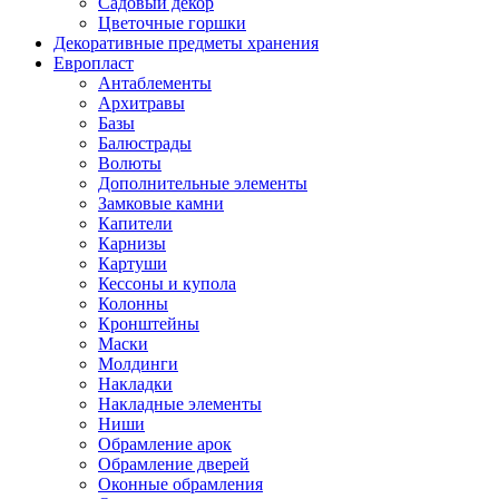
Садовый декор
Цветочные горшки
Декоративные предметы хранения
Европласт
Антаблементы
Архитравы
Базы
Балюстрады
Волюты
Дополнительные элементы
Замковые камни
Капители
Карнизы
Картуши
Кессоны и купола
Колонны
Кронштейны
Маски
Молдинги
Накладки
Накладные элементы
Ниши
Обрамление арок
Обрамление дверей
Оконные обрамления