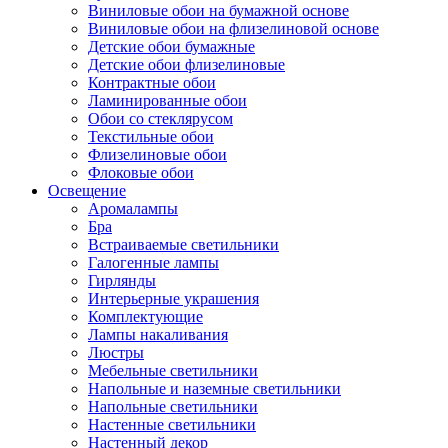
Виниловые обои на бумажной основе
Виниловые обои на флизелиновой основе
Детские обои бумажные
Детские обои флизелиновые
Контрактные обои
Ламинированные обои
Обои со стеклярусом
Текстильные обои
Флизелиновые обои
Флоковые обои
Освещение
Аромалампы
Бра
Встраиваемые светильники
Галогенные лампы
Гирлянды
Интерьерные украшения
Комплектующие
Лампы накаливания
Люстры
Мебельные светильники
Напольные и наземные светильники
Напольные светильники
Настенные светильники
Настенный декор