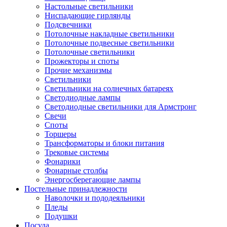
Настольные светильники
Ниспадающие гирлянды
Подсвечники
Потолочные накладные светильники
Потолочные подвесные светильники
Потолочные светильники
Прожекторы и споты
Прочие механизмы
Светильники
Светильники на солнечных батареях
Светодиодные лампы
Светодиодные светильники для Армстронг
Свечи
Споты
Торшеры
Трансформаторы и блоки питания
Трековые системы
Фонарики
Фонарные столбы
Энергосберегающие лампы
Постельные принадлежности
Наволочки и пододеяльники
Пледы
Подушки
Посуда