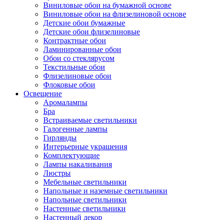
Виниловые обои на бумажной основе
Виниловые обои на флизелиновой основе
Детские обои бумажные
Детские обои флизелиновые
Контрактные обои
Ламинированные обои
Обои со стеклярусом
Текстильные обои
Флизелиновые обои
Флоковые обои
Освещение
Аромалампы
Бра
Встраиваемые светильники
Галогенные лампы
Гирлянды
Интерьерные украшения
Комплектующие
Лампы накаливания
Люстры
Мебельные светильники
Напольные и наземные светильники
Напольные светильники
Настенные светильники
Настенный декор