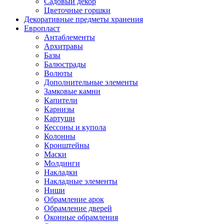
Садовый декор
Цветочные горшки
Декоративные предметы хранения
Европласт
Антаблементы
Архитравы
Базы
Балюстрады
Волюты
Дополнительные элементы
Замковые камни
Капители
Карнизы
Картуши
Кессоны и купола
Колонны
Кронштейны
Маски
Молдинги
Накладки
Накладные элементы
Ниши
Обрамление арок
Обрамление дверей
Оконные обрамления