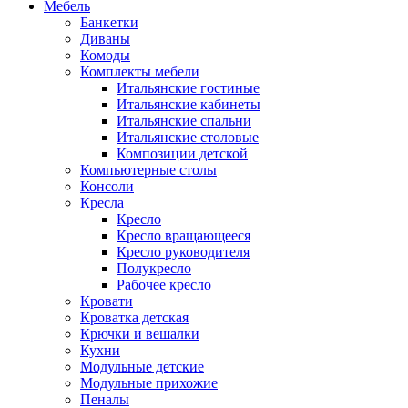
Мебель
Банкетки
Диваны
Комоды
Комплекты мебели
Итальянские гостиные
Итальянские кабинеты
Итальянские спальни
Итальянские столовые
Композиции детской
Компьютерные столы
Консоли
Кресла
Кресло
Кресло вращающееся
Кресло руководителя
Полукресло
Рабочее кресло
Кровати
Кроватка детская
Крючки и вешалки
Кухни
Модульные детские
Модульные прихожие
Пеналы