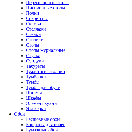
Переговорные столы
Письменные столы
Полки
Секретеры
Скамьи
Стеллажи
Стенки
Столики
Столы
Столы журнальные
Стулья
Сундуки
Табуреты
Туалетные столики
Тумбочки
Тумбы
Тумбы для обуви
Ширмы
Шкафы
Элемент кухни
Этажерки
Обои
Бесшовные обои
Бордюры для обоев
Бумажные обои