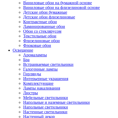
Виниловые обои на бумажной основе
Виниловые обои на флизелиновой основе
Детские обои бумажные
Детские обои флизелиновые
Контрактные обои
Ламинированные обои
Обои со стеклярусом
Текстильные обои
Флизелиновые обои
Флоковые обои
Освещение
Аромалампы
Бра
Встраиваемые светильники
Галогенные лампы
Гирлянды
Интерьерные украшения
Комплектующие
Лампы накаливания
Люстры
Мебельные светильники
Напольные и наземные светильники
Напольные светильники
Настенные светильники
Настенный декор