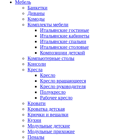
Мебель
Банкетки
Диваны
Комоды
Комплекты мебели
Итальянские гостиные
Итальянские кабинеты
Итальянские спальни
Итальянские столовые
Композиции детской
Компьютерные столы
Консоли
Кресла
Кресло
Кресло вращающееся
Кресло руководителя
Полукресло
Рабочее кресло
Кровати
Кроватка детская
Крючки и вешалки
Кухни
Модульные детские
Модульные прихожие
Пеналы