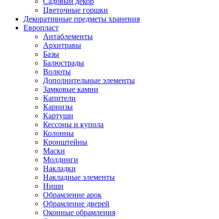
Садовый декор
Цветочные горшки
Декоративные предметы хранения
Европласт
Антаблементы
Архитравы
Базы
Балюстрады
Волюты
Дополнительные элементы
Замковые камни
Капители
Карнизы
Картуши
Кессоны и купола
Колонны
Кронштейны
Маски
Молдинги
Накладки
Накладные элементы
Ниши
Обрамление арок
Обрамление дверей
Оконные обрамления