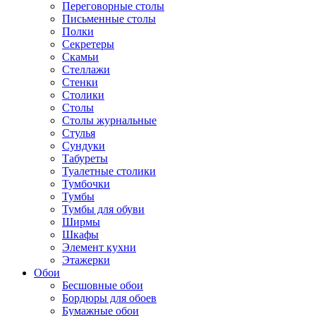
Переговорные столы
Письменные столы
Полки
Секретеры
Скамьи
Стеллажи
Стенки
Столики
Столы
Столы журнальные
Стулья
Сундуки
Табуреты
Туалетные столики
Тумбочки
Тумбы
Тумбы для обуви
Ширмы
Шкафы
Элемент кухни
Этажерки
Обои
Бесшовные обои
Бордюры для обоев
Бумажные обои