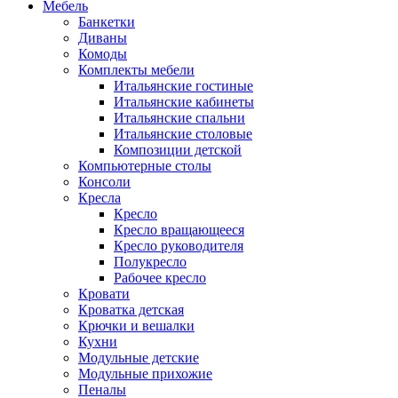
Мебель
Банкетки
Диваны
Комоды
Комплекты мебели
Итальянские гостиные
Итальянские кабинеты
Итальянские спальни
Итальянские столовые
Композиции детской
Компьютерные столы
Консоли
Кресла
Кресло
Кресло вращающееся
Кресло руководителя
Полукресло
Рабочее кресло
Кровати
Кроватка детская
Крючки и вешалки
Кухни
Модульные детские
Модульные прихожие
Пеналы