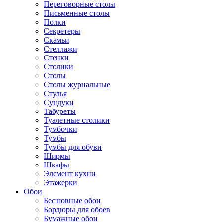
Переговорные столы
Письменные столы
Полки
Секретеры
Скамьи
Стеллажи
Стенки
Столики
Столы
Столы журнальные
Стулья
Сундуки
Табуреты
Туалетные столики
Тумбочки
Тумбы
Тумбы для обуви
Ширмы
Шкафы
Элемент кухни
Этажерки
Обои
Бесшовные обои
Бордюры для обоев
Бумажные обои