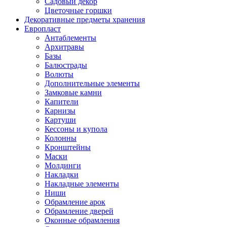
Садовый декор
Цветочные горшки
Декоративные предметы хранения
Европласт
Антаблементы
Архитравы
Базы
Балюстрады
Волюты
Дополнительные элементы
Замковые камни
Капители
Карнизы
Картуши
Кессоны и купола
Колонны
Кронштейны
Маски
Молдинги
Накладки
Накладные элементы
Ниши
Обрамление арок
Обрамление дверей
Оконные обрамления