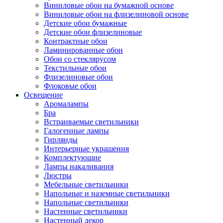
Виниловые обои на бумажной основе
Виниловые обои на флизелиновой основе
Детские обои бумажные
Детские обои флизелиновые
Контрактные обои
Ламинированные обои
Обои со стеклярусом
Текстильные обои
Флизелиновые обои
Флоковые обои
Освещение
Аромалампы
Бра
Встраиваемые светильники
Галогенные лампы
Гирлянды
Интерьерные украшения
Комплектующие
Лампы накаливания
Люстры
Мебельные светильники
Напольные и наземные светильники
Напольные светильники
Настенные светильники
Настенный декор