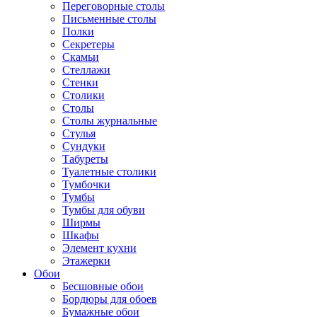
Переговорные столы
Письменные столы
Полки
Секретеры
Скамьи
Стеллажи
Стенки
Столики
Столы
Столы журнальные
Стулья
Сундуки
Табуреты
Туалетные столики
Тумбочки
Тумбы
Тумбы для обуви
Ширмы
Шкафы
Элемент кухни
Этажерки
Обои
Бесшовные обои
Бордюры для обоев
Бумажные обои