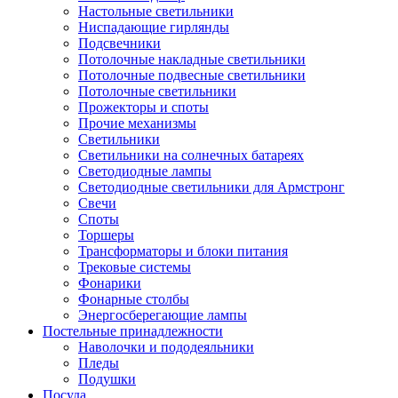
Настольные светильники
Ниспадающие гирлянды
Подсвечники
Потолочные накладные светильники
Потолочные подвесные светильники
Потолочные светильники
Прожекторы и споты
Прочие механизмы
Светильники
Светильники на солнечных батареях
Светодиодные лампы
Светодиодные светильники для Армстронг
Свечи
Споты
Торшеры
Трансформаторы и блоки питания
Трековые системы
Фонарики
Фонарные столбы
Энергосберегающие лампы
Постельные принадлежности
Наволочки и пододеяльники
Пледы
Подушки
Посуда