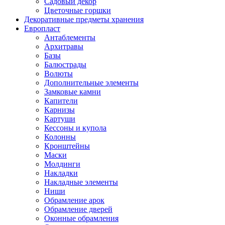
Садовый декор
Цветочные горшки
Декоративные предметы хранения
Европласт
Антаблементы
Архитравы
Базы
Балюстрады
Волюты
Дополнительные элементы
Замковые камни
Капители
Карнизы
Картуши
Кессоны и купола
Колонны
Кронштейны
Маски
Молдинги
Накладки
Накладные элементы
Ниши
Обрамление арок
Обрамление дверей
Оконные обрамления