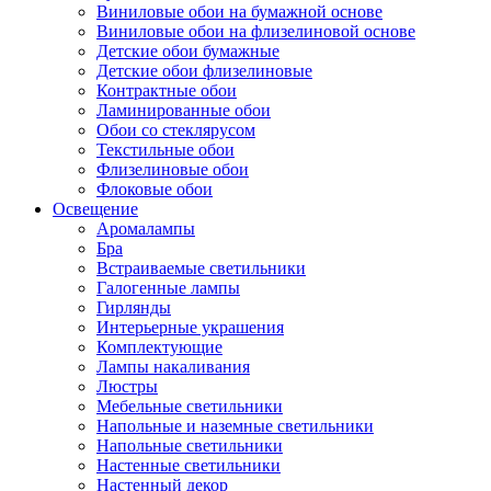
Виниловые обои на бумажной основе
Виниловые обои на флизелиновой основе
Детские обои бумажные
Детские обои флизелиновые
Контрактные обои
Ламинированные обои
Обои со стеклярусом
Текстильные обои
Флизелиновые обои
Флоковые обои
Освещение
Аромалампы
Бра
Встраиваемые светильники
Галогенные лампы
Гирлянды
Интерьерные украшения
Комплектующие
Лампы накаливания
Люстры
Мебельные светильники
Напольные и наземные светильники
Напольные светильники
Настенные светильники
Настенный декор