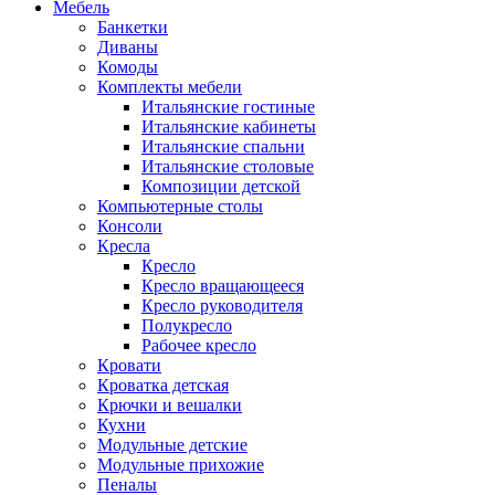
Мебель
Банкетки
Диваны
Комоды
Комплекты мебели
Итальянские гостиные
Итальянские кабинеты
Итальянские спальни
Итальянские столовые
Композиции детской
Компьютерные столы
Консоли
Кресла
Кресло
Кресло вращающееся
Кресло руководителя
Полукресло
Рабочее кресло
Кровати
Кроватка детская
Крючки и вешалки
Кухни
Модульные детские
Модульные прихожие
Пеналы