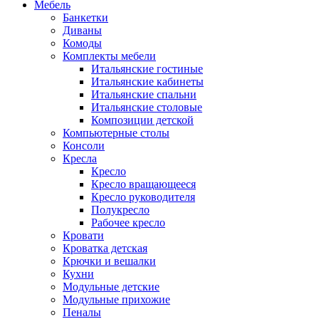
Мебель
Банкетки
Диваны
Комоды
Комплекты мебели
Итальянские гостиные
Итальянские кабинеты
Итальянские спальни
Итальянские столовые
Композиции детской
Компьютерные столы
Консоли
Кресла
Кресло
Кресло вращающееся
Кресло руководителя
Полукресло
Рабочее кресло
Кровати
Кроватка детская
Крючки и вешалки
Кухни
Модульные детские
Модульные прихожие
Пеналы