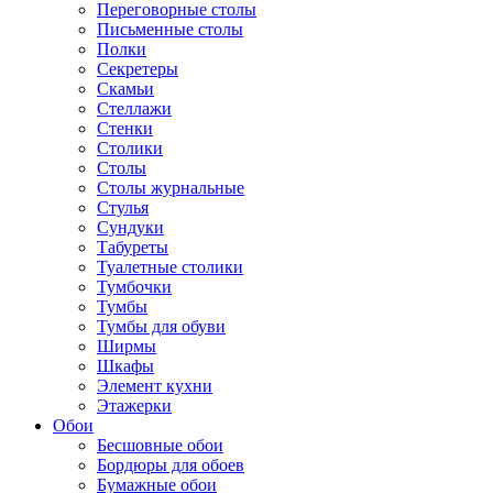
Переговорные столы
Письменные столы
Полки
Секретеры
Скамьи
Стеллажи
Стенки
Столики
Столы
Столы журнальные
Стулья
Сундуки
Табуреты
Туалетные столики
Тумбочки
Тумбы
Тумбы для обуви
Ширмы
Шкафы
Элемент кухни
Этажерки
Обои
Бесшовные обои
Бордюры для обоев
Бумажные обои