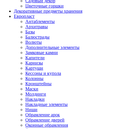
Садовый декор
Цветочные горшки
Декоративные предметы хранения
Европласт
Антаблементы
Архитравы
Базы
Балюстрады
Волюты
Дополнительные элементы
Замковые камни
Капители
Карнизы
Картуши
Кессоны и купола
Колонны
Кронштейны
Маски
Молдинги
Накладки
Накладные элементы
Ниши
Обрамление арок
Обрамление дверей
Оконные обрамления