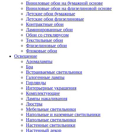
Виниловые обои на бумажной основе
Виниловые обои на флизелиновой основе
Детские обои бумажные
Детские обои флизелиновые
Контрактные обои
Ламинированные обои
Обои со стеклярусом
Текстильные обои
Флизелиновые обои
Флоковые обои
Освещение
Аромалампы
Бра
Встраиваемые светильники
Галогенные лампы
Гирлянды
Интерьерные украшения
Комплектующие
Лампы накаливания
Люстры
Мебельные светильники
Напольные и наземные светильники
Напольные светильники
Настенные светильники
Настенный декор