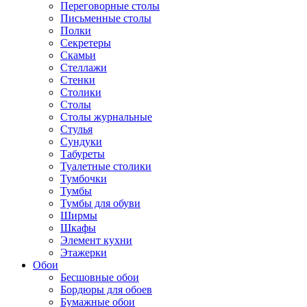
Переговорные столы
Письменные столы
Полки
Секретеры
Скамьи
Стеллажи
Стенки
Столики
Столы
Столы журнальные
Стулья
Сундуки
Табуреты
Туалетные столики
Тумбочки
Тумбы
Тумбы для обуви
Ширмы
Шкафы
Элемент кухни
Этажерки
Обои
Бесшовные обои
Бордюры для обоев
Бумажные обои