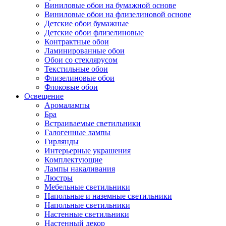
Виниловые обои на бумажной основе
Виниловые обои на флизелиновой основе
Детские обои бумажные
Детские обои флизелиновые
Контрактные обои
Ламинированные обои
Обои со стеклярусом
Текстильные обои
Флизелиновые обои
Флоковые обои
Освещение
Аромалампы
Бра
Встраиваемые светильники
Галогенные лампы
Гирлянды
Интерьерные украшения
Комплектующие
Лампы накаливания
Люстры
Мебельные светильники
Напольные и наземные светильники
Напольные светильники
Настенные светильники
Настенный декор