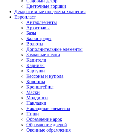
Садовый декор
Цветочные горшки
Декоративные предметы хранения
Европласт
Антаблементы
Архитравы
Базы
Балюстрады
Волюты
Дополнительные элементы
Замковые камни
Капители
Карнизы
Картуши
Кессоны и купола
Колонны
Кронштейны
Маски
Молдинги
Накладки
Накладные элементы
Ниши
Обрамление арок
Обрамление дверей
Оконные обрамления