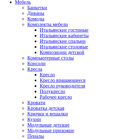
Мебель
Банкетки
Диваны
Комоды
Комплекты мебели
Итальянские гостиные
Итальянские кабинеты
Итальянские спальни
Итальянские столовые
Композиции детской
Компьютерные столы
Консоли
Кресла
Кресло
Кресло вращающееся
Кресло руководителя
Полукресло
Рабочее кресло
Кровати
Кроватка детская
Крючки и вешалки
Кухни
Модульные детские
Модульные прихожие
Пеналы