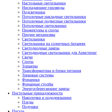
Настольные светильники
Ниспадающие гирлянды
Подсвечники
Потолочные накладные светильники
Потолочные подвесные светильники
Потолочные светильники
Прожекторы и споты
Прочие механизмы
Светильники
Светильники на солнечных батареях
Светодиодные лампы
Светодиодные светильники для Армстронг
Свечи
Споты
Торшеры
Трансформаторы и блоки питания
Трековые системы
Фонарики
Фонарные столбы
Энергосберегающие лампы
Постельные принадлежности
Наволочки и пододеяльники
Пледы
Подушки
Посуда