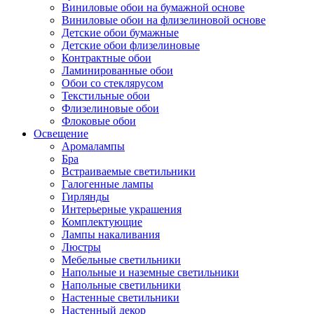
Виниловые обои на бумажной основе
Виниловые обои на флизелиновой основе
Детские обои бумажные
Детские обои флизелиновые
Контрактные обои
Ламинированные обои
Обои со стеклярусом
Текстильные обои
Флизелиновые обои
Флоковые обои
Освещение
Аромалампы
Бра
Встраиваемые светильники
Галогенные лампы
Гирлянды
Интерьерные украшения
Комплектующие
Лампы накаливания
Люстры
Мебельные светильники
Напольные и наземные светильники
Напольные светильники
Настенные светильники
Настенный декор