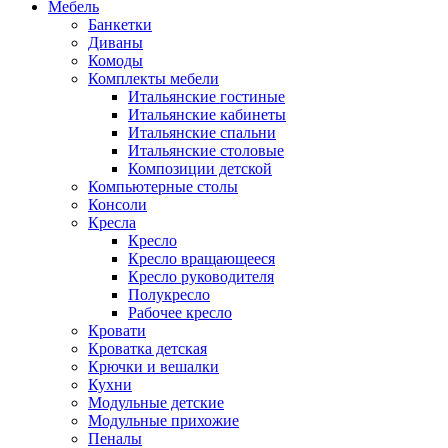
Мебель
Банкетки
Диваны
Комоды
Комплекты мебели
Итальянские гостиные
Итальянские кабинеты
Итальянские спальни
Итальянские столовые
Композиции детской
Компьютерные столы
Консоли
Кресла
Кресло
Кресло вращающееся
Кресло руководителя
Полукресло
Рабочее кресло
Кровати
Кроватка детская
Крючки и вешалки
Кухни
Модульные детские
Модульные прихожие
Пеналы