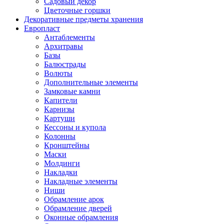
Садовый декор
Цветочные горшки
Декоративные предметы хранения
Европласт
Антаблементы
Архитравы
Базы
Балюстрады
Волюты
Дополнительные элементы
Замковые камни
Капители
Карнизы
Картуши
Кессоны и купола
Колонны
Кронштейны
Маски
Молдинги
Накладки
Накладные элементы
Ниши
Обрамление арок
Обрамление дверей
Оконные обрамления