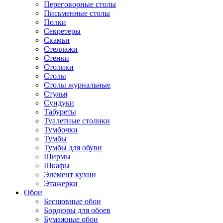
Переговорные столы
Письменные столы
Полки
Секретеры
Скамьи
Стеллажи
Стенки
Столики
Столы
Столы журнальные
Стулья
Сундуки
Табуреты
Туалетные столики
Тумбочки
Тумбы
Тумбы для обуви
Ширмы
Шкафы
Элемент кухни
Этажерки
Обои
Бесшовные обои
Бордюры для обоев
Бумажные обои