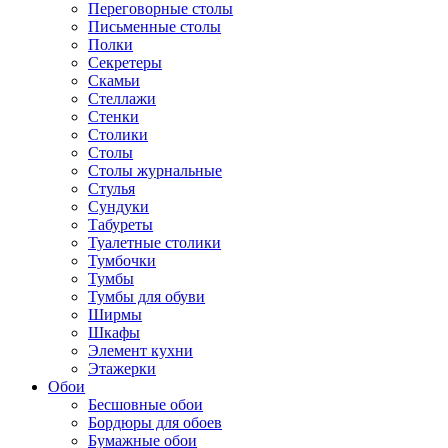
Переговорные столы
Письменные столы
Полки
Секретеры
Скамьи
Стеллажи
Стенки
Столики
Столы
Столы журнальные
Стулья
Сундуки
Табуреты
Туалетные столики
Тумбочки
Тумбы
Тумбы для обуви
Ширмы
Шкафы
Элемент кухни
Этажерки
Обои
Бесшовные обои
Бордюры для обоев
Бумажные обои