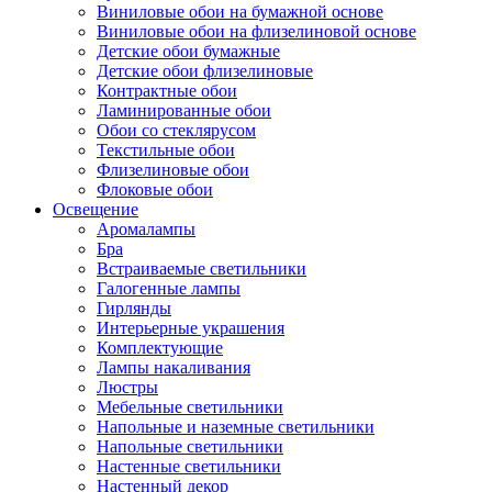
Виниловые обои на бумажной основе
Виниловые обои на флизелиновой основе
Детские обои бумажные
Детские обои флизелиновые
Контрактные обои
Ламинированные обои
Обои со стеклярусом
Текстильные обои
Флизелиновые обои
Флоковые обои
Освещение
Аромалампы
Бра
Встраиваемые светильники
Галогенные лампы
Гирлянды
Интерьерные украшения
Комплектующие
Лампы накаливания
Люстры
Мебельные светильники
Напольные и наземные светильники
Напольные светильники
Настенные светильники
Настенный декор