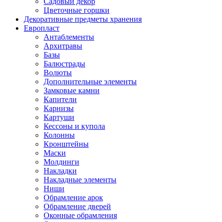
Садовый декор
Цветочные горшки
Декоративные предметы хранения
Европласт
Антаблементы
Архитравы
Базы
Балюстрады
Волюты
Дополнительные элементы
Замковые камни
Капители
Карнизы
Картуши
Кессоны и купола
Колонны
Кронштейны
Маски
Молдинги
Накладки
Накладные элементы
Ниши
Обрамление арок
Обрамление дверей
Оконные обрамления