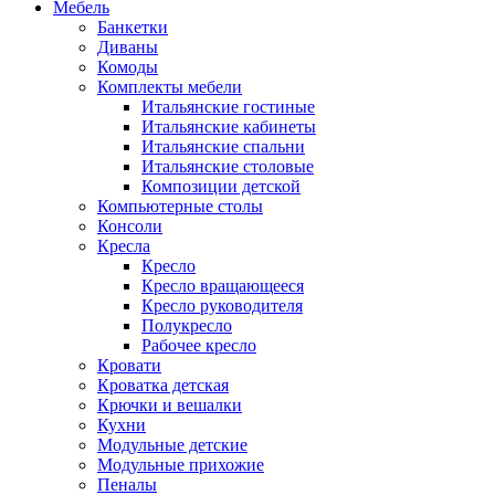
Мебель
Банкетки
Диваны
Комоды
Комплекты мебели
Итальянские гостиные
Итальянские кабинеты
Итальянские спальни
Итальянские столовые
Композиции детской
Компьютерные столы
Консоли
Кресла
Кресло
Кресло вращающееся
Кресло руководителя
Полукресло
Рабочее кресло
Кровати
Кроватка детская
Крючки и вешалки
Кухни
Модульные детские
Модульные прихожие
Пеналы