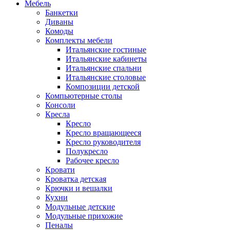
Мебель
Банкетки
Диваны
Комоды
Комплекты мебели
Итальянские гостиные
Итальянские кабинеты
Итальянские спальни
Итальянские столовые
Композиции детской
Компьютерные столы
Консоли
Кресла
Кресло
Кресло вращающееся
Кресло руководителя
Полукресло
Рабочее кресло
Кровати
Кроватка детская
Крючки и вешалки
Кухни
Модульные детские
Модульные прихожие
Пеналы