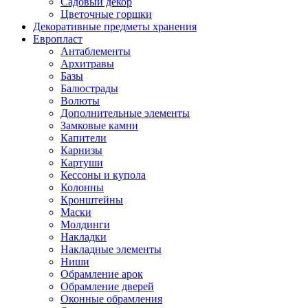
Садовый декор
Цветочные горшки
Декоративные предметы хранения
Европласт
Антаблементы
Архитравы
Базы
Балюстрады
Волюты
Дополнительные элементы
Замковые камни
Капители
Карнизы
Картуши
Кессоны и купола
Колонны
Кронштейны
Маски
Молдинги
Накладки
Накладные элементы
Ниши
Обрамление арок
Обрамление дверей
Оконные обрамления