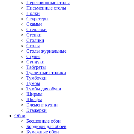
Переговорные столы
Письменные столы
Полки
Секретеры
Скамьи
Стеллажи
Стенки
Столики
Столы
Столы журнальные
Стулья
Сундуки
Табуреты
Туалетные столики
Тумбочки
Тумбы
Тумбы для обуви
Ширмы
Шкафы
Элемент кухни
Этажерки
Обои
Бесшовные обои
Бордюры для обоев
Бумажные обои