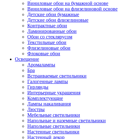
Виниловые обои на бумажной основе
Виниловые обои на флизелиновой основе
Детские обои бумажные
Детские обои флизелиновые
Контрактные обои
Ламинированные обои
Обои со стеклярусом
Текстильные обои
Флизелиновые обои
Флоковые обои
Освещение
Аромалампы
Бра
Встраиваемые светильники
Галогенные лампы
Гирлянды
Интерьерные украшения
Комплектующие
Лампы накаливания
Люстры
Мебельные светильники
Напольные и наземные светильники
Напольные светильники
Настенные светильники
Настенный декор