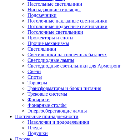
Настольные светильники
Ниспадающие гирлянды
Подсвечники
Потолочные накладные светильники
Потолочные подвесные светильники
Потолочные светильники
Прожекторы и споты
Прочие механизмы
Светильники
Светильники на солнечных батареях
Светодиодные лампы
Светодиодные светильники для Армстронг
Свечи
Споты
Торшеры
Трансформаторы и блоки питания
Трековые системы
Фонарики
Фонарные столбы
Энергосберегающие лампы
Постельные принадлежности
Наволочки и пододеяльники
Пледы
Подушки
Посуда