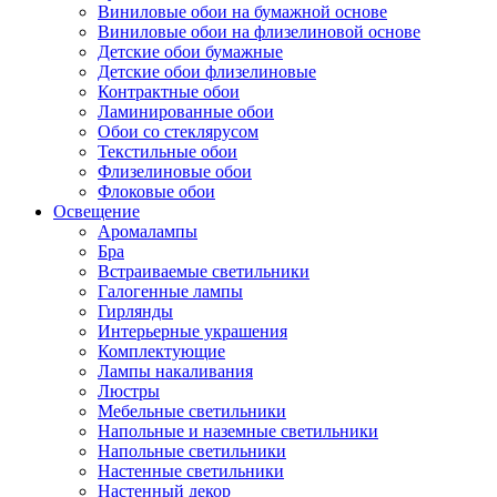
Виниловые обои на бумажной основе
Виниловые обои на флизелиновой основе
Детские обои бумажные
Детские обои флизелиновые
Контрактные обои
Ламинированные обои
Обои со стеклярусом
Текстильные обои
Флизелиновые обои
Флоковые обои
Освещение
Аромалампы
Бра
Встраиваемые светильники
Галогенные лампы
Гирлянды
Интерьерные украшения
Комплектующие
Лампы накаливания
Люстры
Мебельные светильники
Напольные и наземные светильники
Напольные светильники
Настенные светильники
Настенный декор