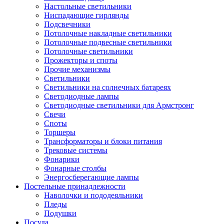
Настольные светильники
Ниспадающие гирлянды
Подсвечники
Потолочные накладные светильники
Потолочные подвесные светильники
Потолочные светильники
Прожекторы и споты
Прочие механизмы
Светильники
Светильники на солнечных батареях
Светодиодные лампы
Светодиодные светильники для Армстронг
Свечи
Споты
Торшеры
Трансформаторы и блоки питания
Трековые системы
Фонарики
Фонарные столбы
Энергосберегающие лампы
Постельные принадлежности
Наволочки и пододеяльники
Пледы
Подушки
Посуда