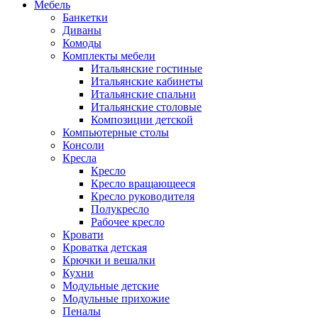
Мебель
Банкетки
Диваны
Комоды
Комплекты мебели
Итальянские гостиные
Итальянские кабинеты
Итальянские спальни
Итальянские столовые
Композиции детской
Компьютерные столы
Консоли
Кресла
Кресло
Кресло вращающееся
Кресло руководителя
Полукресло
Рабочее кресло
Кровати
Кроватка детская
Крючки и вешалки
Кухни
Модульные детские
Модульные прихожие
Пеналы