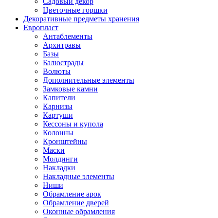
Садовый декор
Цветочные горшки
Декоративные предметы хранения
Европласт
Антаблементы
Архитравы
Базы
Балюстрады
Волюты
Дополнительные элементы
Замковые камни
Капители
Карнизы
Картуши
Кессоны и купола
Колонны
Кронштейны
Маски
Молдинги
Накладки
Накладные элементы
Ниши
Обрамление арок
Обрамление дверей
Оконные обрамления