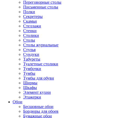
Переговорные столы
Письменные столы
Полки
Секретеры
Скамьи
Стеллажи
Стенки
Столики
Столы
Столы журнальные
Стулья
Сундуки
Табуреты
Туалетные столики
Тумбочки
Тумбы
Тумбы для обуви
Ширмы
Шкафы
Элемент кухни
Этажерки
Обои
Бесшовные обои
Бордюры для обоев
Бумажные обои