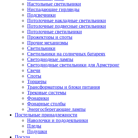
Настольные светильники
Ниспадающие гирлянды
Подсвечники
Потолочные накладные светильники
Потолочные подвесные светильники
Потолочные светильники
Прожекторы и споты
Прочие механизмы
Светильники
Светильники на солнечных батареях
Светодиодные лампы
Светодиодные светильники для Армстронг
Свечи
Споты
Торшеры
Трансформаторы и блоки питания
Трековые системы
Фонарики
Фонарные столбы
Энергосберегающие лампы
Постельные принадлежности
Наволочки и пододеяльники
Пледы
Подушки
Посуда