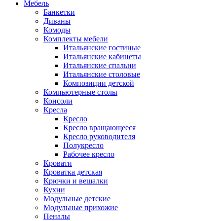
Мебель
Банкетки
Диваны
Комоды
Комплекты мебели
Итальянские гостиные
Итальянские кабинеты
Итальянские спальни
Итальянские столовые
Композиции детской
Компьютерные столы
Консоли
Кресла
Кресло
Кресло вращающееся
Кресло руководителя
Полукресло
Рабочее кресло
Кровати
Кроватка детская
Крючки и вешалки
Кухни
Модульные детские
Модульные прихожие
Пеналы