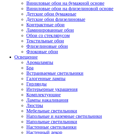
Виниловые обои на бумажной основе
Виниловые обои на флизелиновой основе
Детские обои бумажные
Детские обои флизелиновые
Контрактные обои
Ламинированные обои
Обои со стеклярусом
Текстильные обои
Флизелиновые обои
Флоковые обои
Освещение
Аромалампы
Бра
Встраиваемые светильники
Галогенные лампы
Гирлянды
Интерьерные украшения
Комплектующие
Лампы накаливания
Люстры
Мебельные светильники
Напольные и наземные светильники
Напольные светильники
Настенные светильники
Настенный декор