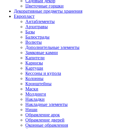
Садовый декор
Цветочные горшки
Декоративные предметы хранения
Европласт
Антаблементы
Архитравы
Базы
Балюстрады
Волюты
Дополнительные элементы
Замковые камни
Капители
Карнизы
Картуши
Кессоны и купола
Колонны
Кронштейны
Маски
Молдинги
Накладки
Накладные элементы
Ниши
Обрамление арок
Обрамление дверей
Оконные обрамления