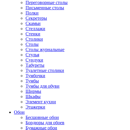
Переговорные столы
Письменные столы
Полки
Секретеры
Скамьи
Стеллажи
Стенки
Столики
Столы
Столы журнальные
Стулья
Сундуки
Табуреты
Туалетные столики
Тумбочки
Тумбы
Тумбы для обуви
Ширмы
Шкафы
Элемент кухни
Этажерки
Обои
Бесшовные обои
Бордюры для обоев
Бумажные обои