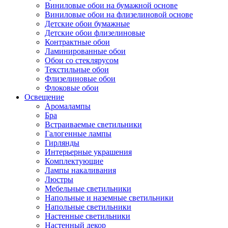
Виниловые обои на бумажной основе
Виниловые обои на флизелиновой основе
Детские обои бумажные
Детские обои флизелиновые
Контрактные обои
Ламинированные обои
Обои со стеклярусом
Текстильные обои
Флизелиновые обои
Флоковые обои
Освещение
Аромалампы
Бра
Встраиваемые светильники
Галогенные лампы
Гирлянды
Интерьерные украшения
Комплектующие
Лампы накаливания
Люстры
Мебельные светильники
Напольные и наземные светильники
Напольные светильники
Настенные светильники
Настенный декор