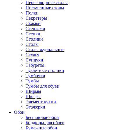
Переговорные столы
Письменные столы
Полки
Секретеры
Скамьи
Стеллажи
Стенки
Столики
Столы
Столы журнальные
Стулья
Сундуки
Табуреты
Туалетные столики
Тумбочки
Тумбы
Тумбы для обуви
Ширмы
Шкафы
Элемент кухни
Этажерки
Обои
Бесшовные обои
Бордюры для обоев
Бумажные обои