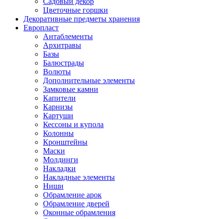
Садовый декор
Цветочные горшки
Декоративные предметы хранения
Европласт
Антаблементы
Архитравы
Базы
Балюстрады
Волюты
Дополнительные элементы
Замковые камни
Капители
Карнизы
Картуши
Кессоны и купола
Колонны
Кронштейны
Маски
Молдинги
Накладки
Накладные элементы
Ниши
Обрамление арок
Обрамление дверей
Оконные обрамления