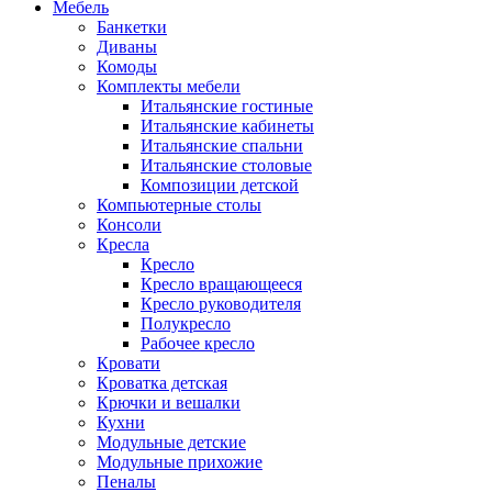
Мебель
Банкетки
Диваны
Комоды
Комплекты мебели
Итальянские гостиные
Итальянские кабинеты
Итальянские спальни
Итальянские столовые
Композиции детской
Компьютерные столы
Консоли
Кресла
Кресло
Кресло вращающееся
Кресло руководителя
Полукресло
Рабочее кресло
Кровати
Кроватка детская
Крючки и вешалки
Кухни
Модульные детские
Модульные прихожие
Пеналы