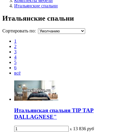
Комплекты мебели
Итальянские спальни
Итальянские спальни
Сортировать по:
1
2
3
4
5
6
всё
Итальянская спальня TIP TAP
DALLAGNESE"
13 836
руб
x