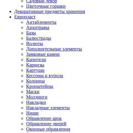
Садовый декор
Цветочные горшки
Декоративные предметы хранения
Европласт
Антаблементы
Архитравы
Базы
Балюстрады
Волюты
Дополнительные элементы
Замковые камни
Капители
Карнизы
Картуши
Кессоны и купола
Колонны
Кронштейны
Маски
Молдинги
Накладки
Накладные элементы
Ниши
Обрамление арок
Обрамление дверей
Оконные обрамления