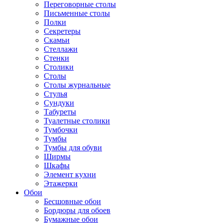
Переговорные столы
Письменные столы
Полки
Секретеры
Скамьи
Стеллажи
Стенки
Столики
Столы
Столы журнальные
Стулья
Сундуки
Табуреты
Туалетные столики
Тумбочки
Тумбы
Тумбы для обуви
Ширмы
Шкафы
Элемент кухни
Этажерки
Обои
Бесшовные обои
Бордюры для обоев
Бумажные обои