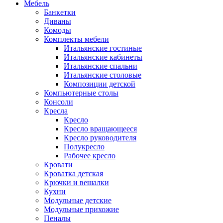
Мебель
Банкетки
Диваны
Комоды
Комплекты мебели
Итальянские гостиные
Итальянские кабинеты
Итальянские спальни
Итальянские столовые
Композиции детской
Компьютерные столы
Консоли
Кресла
Кресло
Кресло вращающееся
Кресло руководителя
Полукресло
Рабочее кресло
Кровати
Кроватка детская
Крючки и вешалки
Кухни
Модульные детские
Модульные прихожие
Пеналы