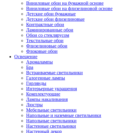
Виниловые обои на бумажной основе
Виниловые обои на флизелиновой основе
Детские обои бумажные
Детские обои флизелиновые
Контрактные обои
Ламинированные обои
Обои со стеклярусом
Текстильные обои
Флизелиновые обои
Флоковые обои
Освещение
Аромалампы
Бра
Встраиваемые светильники
Галогенные лампы
Гирлянды
Интерьерные украшения
Комплектующие
Лампы накаливания
Люстры
Мебельные светильники
Напольные и наземные светильники
Напольные светильники
Настенные светильники
Настенный декор