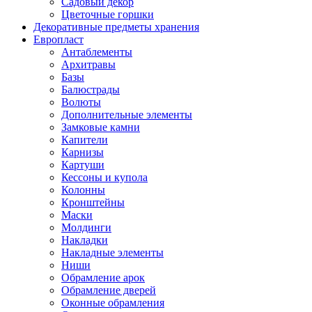
Садовый декор
Цветочные горшки
Декоративные предметы хранения
Европласт
Антаблементы
Архитравы
Базы
Балюстрады
Волюты
Дополнительные элементы
Замковые камни
Капители
Карнизы
Картуши
Кессоны и купола
Колонны
Кронштейны
Маски
Молдинги
Накладки
Накладные элементы
Ниши
Обрамление арок
Обрамление дверей
Оконные обрамления