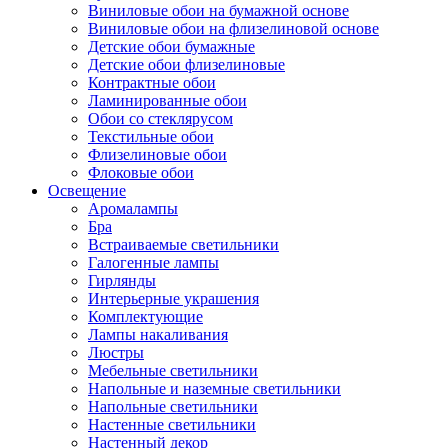
Виниловые обои на бумажной основе
Виниловые обои на флизелиновой основе
Детские обои бумажные
Детские обои флизелиновые
Контрактные обои
Ламинированные обои
Обои со стеклярусом
Текстильные обои
Флизелиновые обои
Флоковые обои
Освещение
Аромалампы
Бра
Встраиваемые светильники
Галогенные лампы
Гирлянды
Интерьерные украшения
Комплектующие
Лампы накаливания
Люстры
Мебельные светильники
Напольные и наземные светильники
Напольные светильники
Настенные светильники
Настенный декор