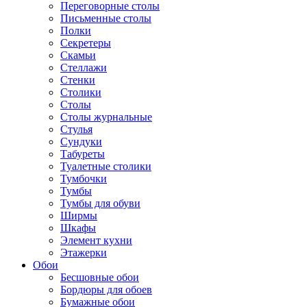
Переговорные столы
Письменные столы
Полки
Секретеры
Скамьи
Стеллажи
Стенки
Столики
Столы
Столы журнальные
Стулья
Сундуки
Табуреты
Туалетные столики
Тумбочки
Тумбы
Тумбы для обуви
Ширмы
Шкафы
Элемент кухни
Этажерки
Обои
Бесшовные обои
Бордюры для обоев
Бумажные обои