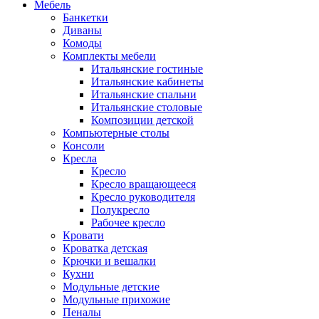
Мебель
Банкетки
Диваны
Комоды
Комплекты мебели
Итальянские гостиные
Итальянские кабинеты
Итальянские спальни
Итальянские столовые
Композиции детской
Компьютерные столы
Консоли
Кресла
Кресло
Кресло вращающееся
Кресло руководителя
Полукресло
Рабочее кресло
Кровати
Кроватка детская
Крючки и вешалки
Кухни
Модульные детские
Модульные прихожие
Пеналы