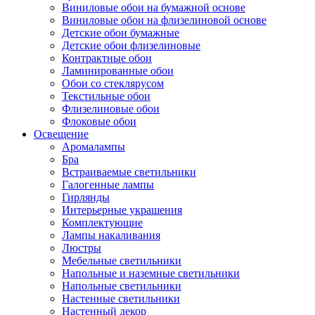
Виниловые обои на бумажной основе
Виниловые обои на флизелиновой основе
Детские обои бумажные
Детские обои флизелиновые
Контрактные обои
Ламинированные обои
Обои со стеклярусом
Текстильные обои
Флизелиновые обои
Флоковые обои
Освещение
Аромалампы
Бра
Встраиваемые светильники
Галогенные лампы
Гирлянды
Интерьерные украшения
Комплектующие
Лампы накаливания
Люстры
Мебельные светильники
Напольные и наземные светильники
Напольные светильники
Настенные светильники
Настенный декор