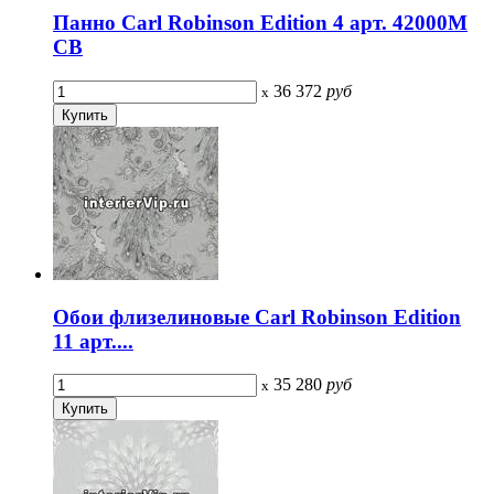
Панно Carl Robinson Edition 4 арт. 42000M
CB
36 372
руб
x
Обои флизелиновые Carl Robinson Edition
11 арт....
35 280
руб
x