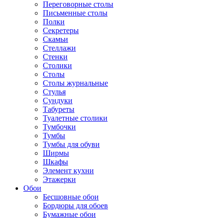
Переговорные столы
Письменные столы
Полки
Секретеры
Скамьи
Стеллажи
Стенки
Столики
Столы
Столы журнальные
Стулья
Сундуки
Табуреты
Туалетные столики
Тумбочки
Тумбы
Тумбы для обуви
Ширмы
Шкафы
Элемент кухни
Этажерки
Обои
Бесшовные обои
Бордюры для обоев
Бумажные обои