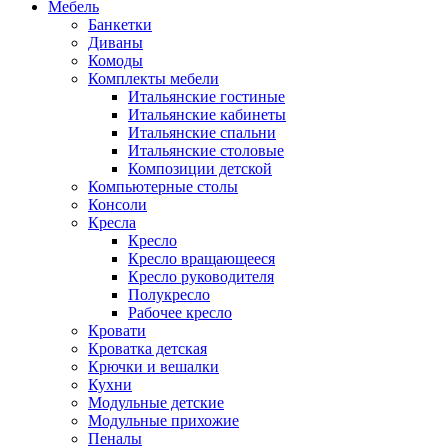
Мебель
Банкетки
Диваны
Комоды
Комплекты мебели
Итальянские гостиные
Итальянские кабинеты
Итальянские спальни
Итальянские столовые
Композиции детской
Компьютерные столы
Консоли
Кресла
Кресло
Кресло вращающееся
Кресло руководителя
Полукресло
Рабочее кресло
Кровати
Кроватка детская
Крючки и вешалки
Кухни
Модульные детские
Модульные прихожие
Пеналы