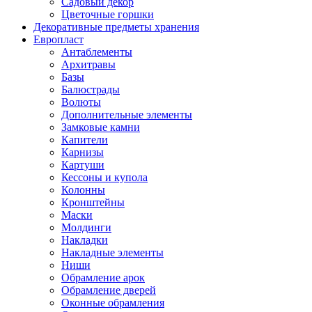
Садовый декор
Цветочные горшки
Декоративные предметы хранения
Европласт
Антаблементы
Архитравы
Базы
Балюстрады
Волюты
Дополнительные элементы
Замковые камни
Капители
Карнизы
Картуши
Кессоны и купола
Колонны
Кронштейны
Маски
Молдинги
Накладки
Накладные элементы
Ниши
Обрамление арок
Обрамление дверей
Оконные обрамления